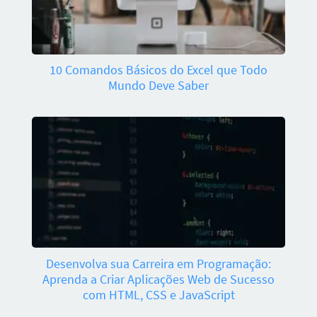
10 Comandos Básicos do Excel que Todo
Mundo Deve Saber
Desenvolva sua Carreira em Programação:
Aprenda a Criar Aplicações Web de Sucesso
com HTML, CSS e JavaScript