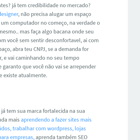
tes? já tem credibilidade no mercado?
designer
, não precisa alugar um espaço
e um computador no começo, na verdade o
a mesmo.. mas faça algo bacana onde seu
 com você sem sentir desconfortavel, ai com
paço, abra teu CNPJ, se a demanda for
ar, e vai caminhando no seu tempo
 garanto que você não vai se arrepender
e existe atualmente.
, já tem sua marca fortalecida na sua
inda mais
aprendendo a fazer sites mais
dos, trabalhar com wordpress, lojas
 para empresas,
aprenda também SEO