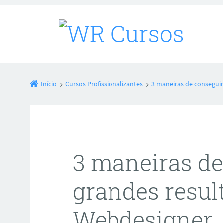
Início
Cursos Profissionalizantes
3 maneiras de consegui
3 maneiras de
grandes resu
Webdesigner