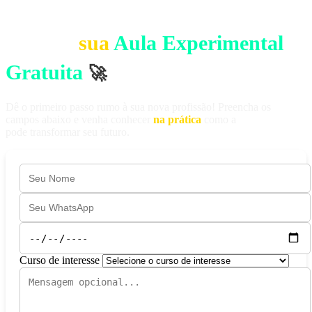
GARANTA SUA VAGA
Agende
sua
Aula Experimental
Gratuita
🚀
Dê o primeiro passo rumo à sua nova profissão! Preencha os
campos abaixo e venha conhecer
na prática
como a
WR Cursos
pode transformar seu futuro.
Curso de interesse