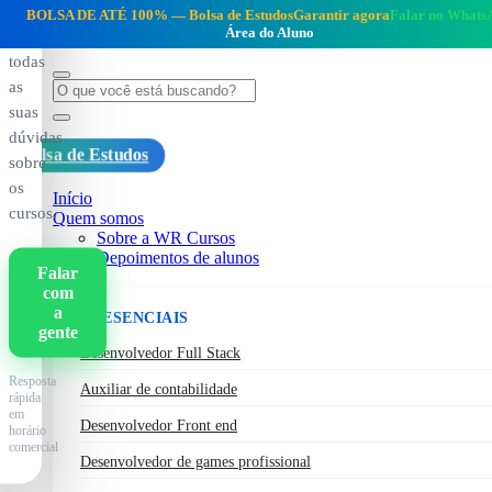
e
BOLSA DE ATÉ 100% —
Bolsa de Estudos
Garantir agora
Falar no Whats
Área do Aluno
tire
todas
as
suas
dúvidas
Bolsa de Estudos
sobre
os
Início
cursos.
Quem somos
Sobre a WR Cursos
Depoimentos de alunos
Falar
Cursos
com
a
PRESENCIAIS
gente
Desenvolvedor Full Stack
Resposta
Auxiliar de contabilidade
rápida
em
Desenvolvedor Front end
horário
comercial
Desenvolvedor de games profissional