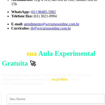
15h
WhatsApp:
(61) 98485-5982
Telefone fixo:
(61) 3021-0994
E-mail:
atendimento@wrcursosonline.com.br
Curriculos:
rh@wrcursosonline.com.br
GARANTA SUA VAGA
Agende
sua
Aula Experimental
Gratuita
🚀
Dê o primeiro passo rumo à sua nova profissão! Preencha os
campos abaixo e venha conhecer
na prática
como a
WR Cursos
pode transformar seu futuro.