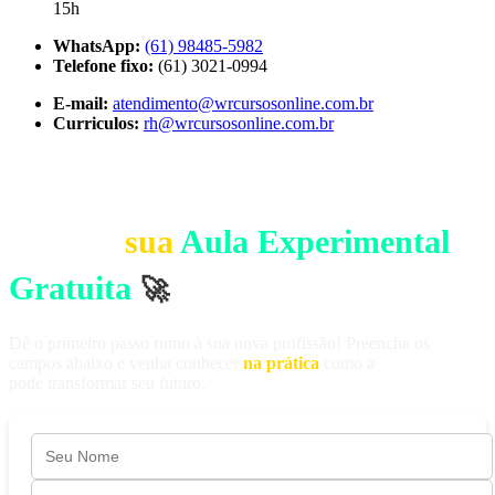
15h
WhatsApp:
(61) 98485-5982
Telefone fixo:
(61) 3021-0994
E-mail:
atendimento@wrcursosonline.com.br
Curriculos:
rh@wrcursosonline.com.br
GARANTA SUA VAGA
Agende
sua
Aula Experimental
Gratuita
🚀
Dê o primeiro passo rumo à sua nova profissão! Preencha os
campos abaixo e venha conhecer
na prática
como a
WR Cursos
pode transformar seu futuro.