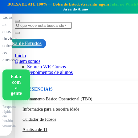
e
BOLSA DE ATÉ 100% —
Bolsa de Estudos
Garantir agora
Falar no Whats
Área do Aluno
tire
todas
as
suas
dúvidas
Bolsa de Estudos
sobre
os
Início
cursos.
Quem somos
Sobre a WR Cursos
Depoimentos de alunos
Falar
Cursos
com
a
PRESENCIAIS
gente
Treinamento Básico Operacional (TBO)
Resposta
Informática para a terceira idade
rápida
em
Cuidador de Idosos
horário
comercial
Analista de TI