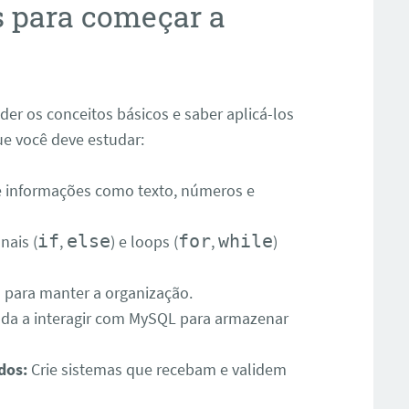
s para começar a
er os conceitos básicos e saber aplicá-los
ue você deve estudar:
 informações como texto, números e
nais (
if
,
else
) e loops (
for
,
while
)
s para manter a organização.
da a interagir com MySQL para armazenar
dos:
Crie sistemas que recebam e validem