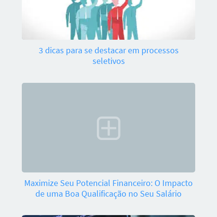
3 dicas para se destacar em processos
seletivos
Maximize Seu Potencial Financeiro: O Impacto
de uma Boa Qualificação no Seu Salário